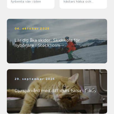
fyrbenta vän i bilen
hästars hälsa och
välbefinnande
04. oktober 2025
Lär dig åka skidor: Skidskola för
nybörjare i Stockholm
29. september 2025
Djursjukvård med ditt djurs hälsa i fokus