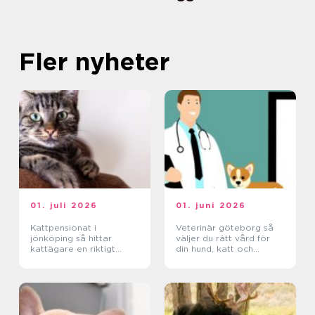
Fler nyheter
01. juli 2026
01. juni 2026
Kattpensionat i
Veterinär göteborg så
jönköping så hittar
väljer du rätt vård för
kattägare en riktigt
din hund, katt och
trygg plats
smådjur