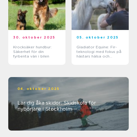
30. oktober 2025
05. oktober 2025
Krocksäker hundbur:
Gladiator Equine: Fir-
Säkerhet för din
teknologi med fokus på
fyrbenta vän i bilen
hästars hälsa och
välbefinnande
04. oktober 2025
Lär dig åka skidor: Skidskola för
nybörjare i Stockholm