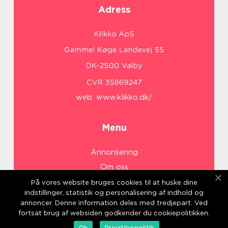
Adress
web:
www.klikko.dk/
Menu
Annonsering
Om oss
Cookies
På vores website bruges cookies til at huske dine
indstillinger, statistik og personalisering af indhold og
Kontakta oss
annoncer. Denne information deles med tredjepart. Ved
Sitemap
fortsat brug af websiden godkender du cookiepolitikken.
Ok
Privatlivspolitik