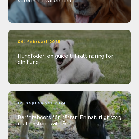
veterinär i Vallentuna
04. februari 2025
Hundfoder: en guide till rätt näring för
din hund
12. september 2024
Barfotaboots för hästar: En naturligt steg
mot hästens välmående