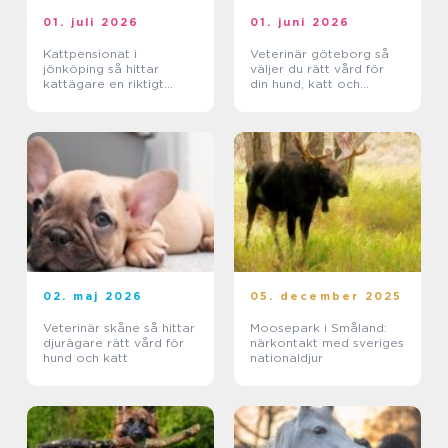
01. juli 2026
01. juni 2026
Kattpensionat i
Veterinär göteborg så
jönköping så hittar
väljer du rätt vård för
kattägare en riktigt
din hund, katt och
trygg plats
smådjur
02. maj 2026
05. december 2025
Veterinär skåne så hittar
Moosepark i Småland:
djurägare rätt vård för
närkontakt med sveriges
hund och katt
nationaldjur