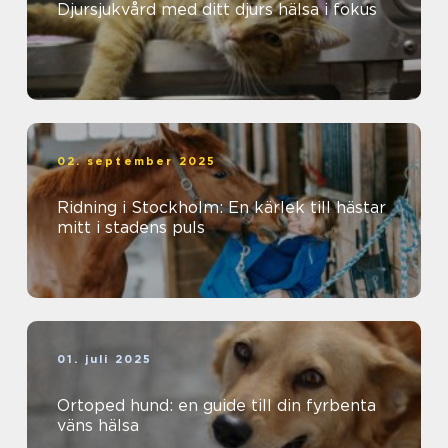
Djursjukvård med ditt djurs hälsa i fokus
02. september 2025
Ridning i Stockholm: En kärlek till hästar
mitt i stadens puls
01. juli 2025
Ortoped hund: en guide till din fyrbenta
väns hälsa