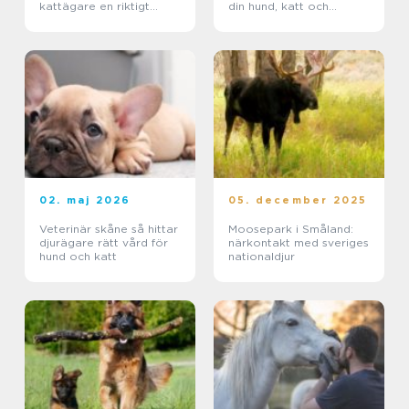
kattägare en riktigt
din hund, katt och
trygg plats
smådjur
02. maj 2026
05. december 2025
Veterinär skåne så hittar
Moosepark i Småland:
djurägare rätt vård för
närkontakt med sveriges
hund och katt
nationaldjur