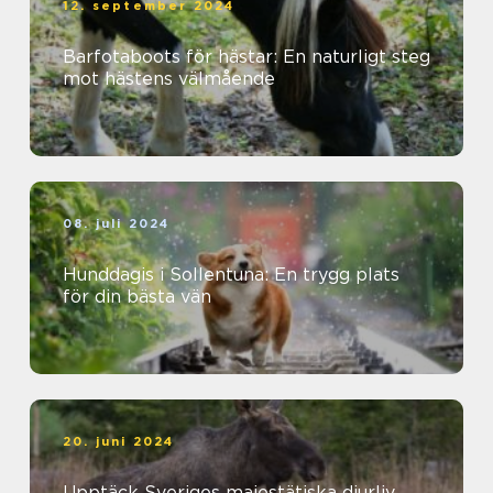
12. september 2024
Barfotaboots för hästar: En naturligt steg
mot hästens välmående
08. juli 2024
Hunddagis i Sollentuna: En trygg plats
för din bästa vän
20. juni 2024
Upptäck Sveriges majestätiska djurliv