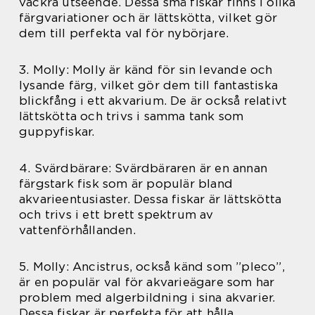
vackra utseende. Dessa små fiskar finns i olika
färgvariationer och är lättskötta, vilket gör
dem till perfekta val för nybörjare.
3. Molly: Molly är känd för sin levande och
lysande färg, vilket gör dem till fantastiska
blickfång i ett akvarium. De är också relativt
lättskötta och trivs i samma tank som
guppyfiskar.
4. Svärdbärare: Svärdbäraren är en annan
färgstark fisk som är populär bland
akvarieentusiaster. Dessa fiskar är lättskötta
och trivs i ett brett spektrum av
vattenförhållanden.
5. Molly: Ancistrus, också känd som ”pleco”,
är en populär val för akvarieägare som har
problem med algerbildning i sina akvarier.
Dessa fiskar är perfekta för att hålla