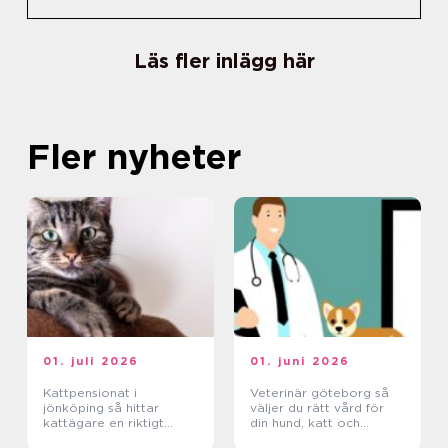
Läs fler inlägg här
Fler nyheter
01. juli 2026
01. juni 2026
Kattpensionat i
Veterinär göteborg så
jönköping så hittar
väljer du rätt vård för
kattägare en riktigt
din hund, katt och
trygg plats
smådjur