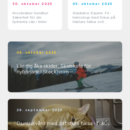
30. oktober 2025
05. oktober 2025
Krocksäker hundbur:
Gladiator Equine: Fir-
Säkerhet för din
teknologi med fokus på
fyrbenta vän i bilen
hästars hälsa och
välbefinnande
04. oktober 2025
Lär dig åka skidor: Skidskola för
nybörjare i Stockholm
29. september 2025
Djursjukvård med ditt djurs hälsa i fokus