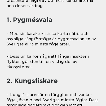
presentera några av de mest kända arterna
och deras särdrag.
1. Pygmésvala
– Med sin karakteristiska korta näbb och
osynliga sångförmåga är pygmésvalan en av
Sveriges allra minsta fågelarter.
– Dess unika förmåga att fånga insekter i
flykten gör den till en viktig del av
ekosystemet.
2. Kungsfiskare
– Kungsfiskaren är en färgglad och vacker
fågel, även bland Sveriges minsta fåglar. Dess
färgglada fjäderdräkt gör den lätt att