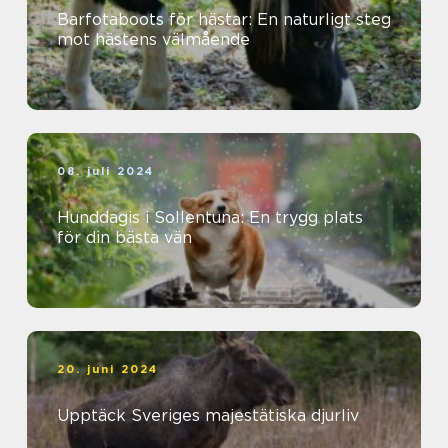
Barfotaboots för hästar: En naturligt steg
mot hästens välmående
08. juli 2024
Hunddagis i Sollentuna: En trygg plats
för din bästa vän
20. juni 2024
Upptäck Sveriges majestätiska djurliv