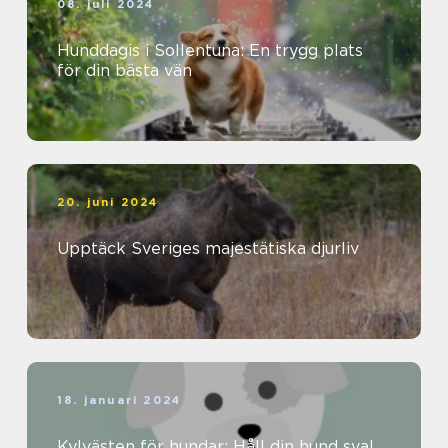
08. juli 2024
Hunddagis i Sollentuna: En trygg plats
för din bästa vän
20. juni 2024
Upptäck Sveriges majestätiska djurliv
18. januari 2024
Kylvästen för hundar: Håll din hund sval