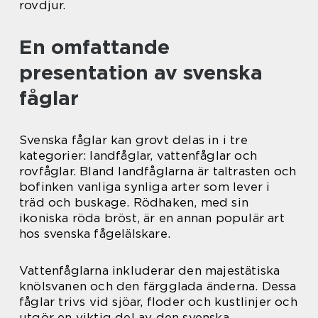
rovdjur.
En omfattande
presentation av svenska
fåglar
Svenska fåglar kan grovt delas in i tre
kategorier: landfåglar, vattenfåglar och
rovfåglar. Bland landfåglarna är taltrasten och
bofinken vanliga synliga arter som lever i
träd och buskage. Rödhaken, med sin
ikoniska röda bröst, är en annan populär art
hos svenska fågelälskare.
Vattenfåglarna inkluderar den majestätiska
knölsvanen och den färgglada änderna. Dessa
fåglar trivs vid sjöar, floder och kustlinjer och
utgör en viktig del av den svenska