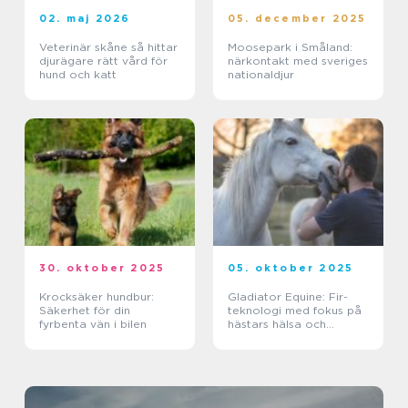
02. maj 2026
05. december 2025
Veterinär skåne så hittar
Moosepark i Småland:
djurägare rätt vård för
närkontakt med sveriges
hund och katt
nationaldjur
30. oktober 2025
05. oktober 2025
Krocksäker hundbur:
Gladiator Equine: Fir-
Säkerhet för din
teknologi med fokus på
fyrbenta vän i bilen
hästars hälsa och
välbefinnande