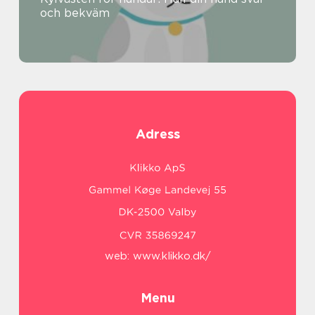
och bekväm
Adress
web:
www.klikko.dk/
Menu