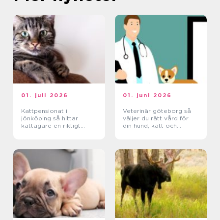
01. juli 2026
01. juni 2026
Kattpensionat i
Veterinär göteborg så
jönköping så hittar
väljer du rätt vård för
kattägare en riktigt
din hund, katt och
trygg plats
smådjur