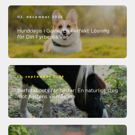
02. december 2024
Hunddagis i Gävle: En Perfekt Lösning
för Din Fyrbenta Vän
12. september 2024
Barfotaboots för hästar: En naturligt steg
mot hästens välmående