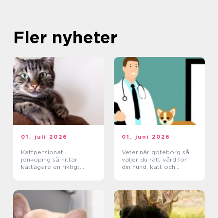
Fler nyheter
01. juli 2026
01. juni 2026
Kattpensionat i
Veterinär göteborg så
jönköping så hittar
väljer du rätt vård för
kattägare en riktigt
din hund, katt och
trygg plats
smådjur