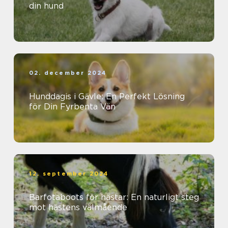
din hund
02. december 2024
Hunddagis i Gävle: En Perfekt Lösning
för Din Fyrbenta Vän
12. september 2024
Barfotaboots för hästar: En naturligt steg
mot hästens välmående