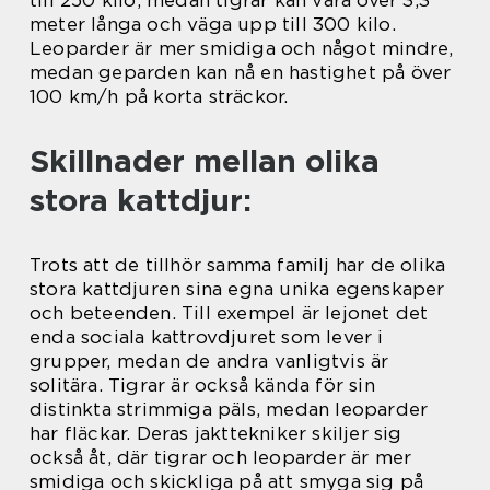
till 250 kilo, medan tigrar kan vara över 3,3
meter långa och väga upp till 300 kilo.
Leoparder är mer smidiga och något mindre,
medan geparden kan nå en hastighet på över
100 km/h på korta sträckor.
Skillnader mellan olika
stora kattdjur:
Trots att de tillhör samma familj har de olika
stora kattdjuren sina egna unika egenskaper
och beteenden. Till exempel är lejonet det
enda sociala kattrovdjuret som lever i
grupper, medan de andra vanligtvis är
solitära. Tigrar är också kända för sin
distinkta strimmiga päls, medan leoparder
har fläckar. Deras jakttekniker skiljer sig
också åt, där tigrar och leoparder är mer
smidiga och skickliga på att smyga sig på