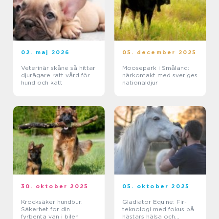
02. maj 2026
05. december 2025
Veterinär skåne så hittar
Moosepark i Småland:
djurägare rätt vård för
närkontakt med sveriges
hund och katt
nationaldjur
30. oktober 2025
05. oktober 2025
Krocksäker hundbur:
Gladiator Equine: Fir-
Säkerhet för din
teknologi med fokus på
fyrbenta vän i bilen
hästars hälsa och