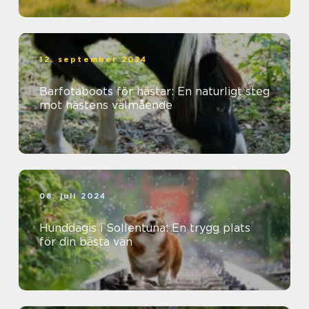
12. september 2024
Barfotaboots för hästar: En naturligt steg
mot hästens välmående
08. juli 2024
Hunddagis i Sollentuna: En trygg plats
för din bästa vän