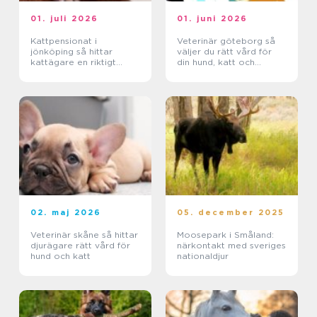
01. juli 2026
01. juni 2026
Kattpensionat i
Veterinär göteborg så
jönköping så hittar
väljer du rätt vård för
kattägare en riktigt
din hund, katt och
trygg plats
smådjur
02. maj 2026
05. december 2025
Veterinär skåne så hittar
Moosepark i Småland:
djurägare rätt vård för
närkontakt med sveriges
hund och katt
nationaldjur