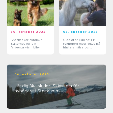
30. oktober 2025
05. oktober 2025
Krocksäker hundbur:
Gladiator Equine: Fir-
Säkerhet för din
teknologi med fokus på
fyrbenta vän i bilen
hästars hälsa och
välbefinnande
04. oktober 2025
Lär dig åka skidor: Skidskola för
nybörjare i Stockholm