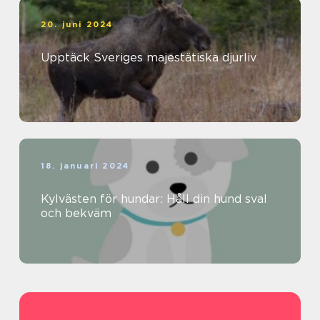
20. juni 2024
Upptäck Sveriges majestätiska djurliv
18. januari 2024
Kylvästen för hundar: Håll din hund sval
och bekväm