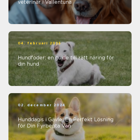
veterinär i Vallentuna
04. februari 2025
Hundfoder: en guide till rätt näring för
din hund
02. december 2024
Hunddagis i Gävle: En Perfekt Lösning
för Din Fyrbenta Vän