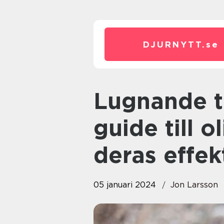
DJURNYTT.
se
Lugnande till hund En komplett
guide till o
deras effekt
05 januari 2024
Jon Larsson