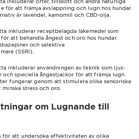
tta inkluderar örter, tillskott och andra naturliga
 för att främja avslappning och lugn hos hundar.
rnativ är lavendel, kamomill och CBD-olja.
etta inkluderar receptbelagda läkemedel som
a för att behandla ångest och oro hos hundar.
diazepiner och selektiva
mare (SSRI).
tta inkluderar användningen av teknik som ljus-
r och speciella ångestjackor för att främja lugn
er fungerar genom att stimulera olika sensoriska
 minska stress och oro.
tningar om Lugnande till
för att undersöka effektiviteten av olika