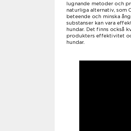
lugnande metoder och prod
naturliga alternativ, som
beteende och minska ånges
substanser kan vara effek
hundar. Det finns också k
produkters effektivitet o
hundar.