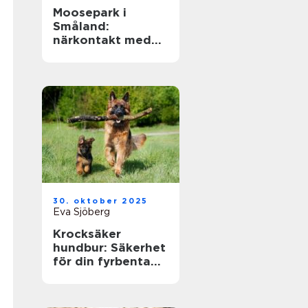
Moosepark i
Småland:
närkontakt med
sveriges
nationaldjur
30. oktober 2025
Eva Sjöberg
Krocksäker
hundbur: Säkerhet
för din fyrbenta
vän i bilen