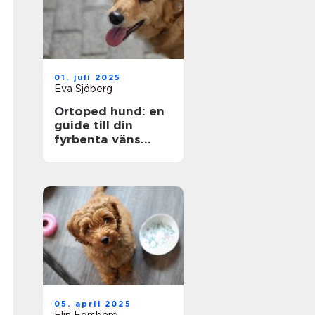
01. juli 2025
Eva Sjöberg
Ortoped hund: en
guide till din
fyrbenta väns
hälsa
05. april 2025