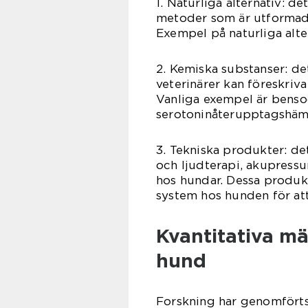
1. Naturliga alternativ: de
metoder som är utformade
Exempel på naturliga alte
2. Kemiska substanser: d
veterinärer kan föreskriv
Vanliga exempel är benso
serotoninåterupptagshäm
3. Tekniska produkter: de
och ljudterapi, akupressu
hos hundar. Dessa produkt
system hos hunden för att
Kvantitativa mä
hund
Forskning har genomförts 