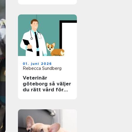
en riktigt trygg
plats
01. juni 2026
Rebecca Sundberg
Veterinär
göteborg så väljer
du rätt vård för
din hund, katt och
smådjur