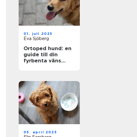
01. juli 2025
Eva Sjöberg
Ortoped hund: en
guide till din
fyrbenta väns
hälsa
05. april 2025