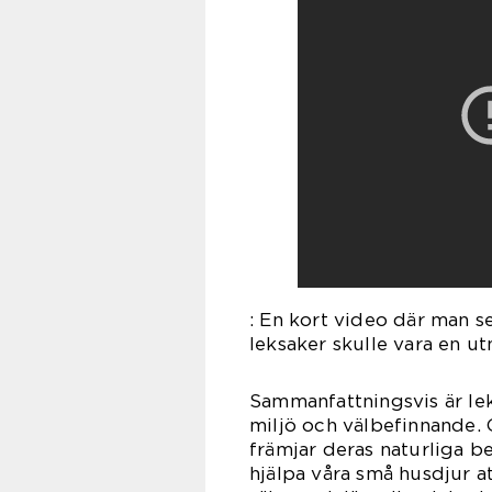
: En kort video där man s
leksaker skulle vara en ut
Sammanfattningsvis är lek
miljö och välbefinnande. 
främjar deras naturliga b
hjälpa våra små husdjur att