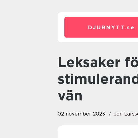
DJURNYTT.
se
Leksaker för hamstrar – För en
stimulerand
vän
02 november 2023
Jon Larss