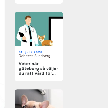
en riktigt trygg
plats
01. juni 2026
Rebecca Sundberg
Veterinär
göteborg så väljer
du rätt vård för
din hund, katt och
smådjur