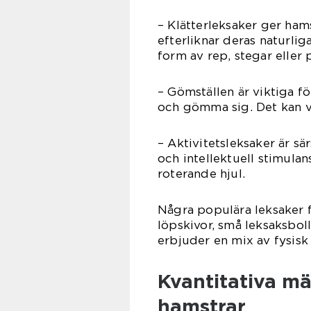
– Klätterleksaker ger hamst
efterliknar deras naturliga
form av rep, stegar eller 
– Gömställen är viktiga fö
och gömma sig. Det kan var
– Aktivitetsleksaker är s
och intellektuell stimulan
roterande hjul.
Några populära leksaker f
löpskivor, små leksaksboll
erbjuder en mix av fysisk 
Kvantitativa mä
hamstrar