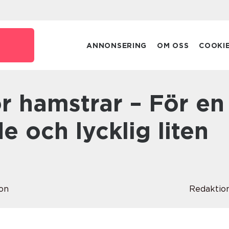
ANNONSERING
OM OSS
COOKI
e och lycklig liten
on
Redaktio