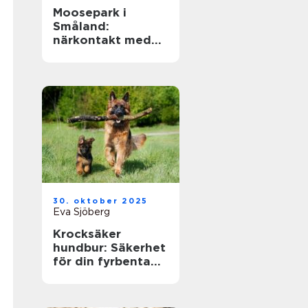
Moosepark i
Småland:
närkontakt med
sveriges
nationaldjur
30. oktober 2025
Eva Sjöberg
Krocksäker
hundbur: Säkerhet
för din fyrbenta
vän i bilen