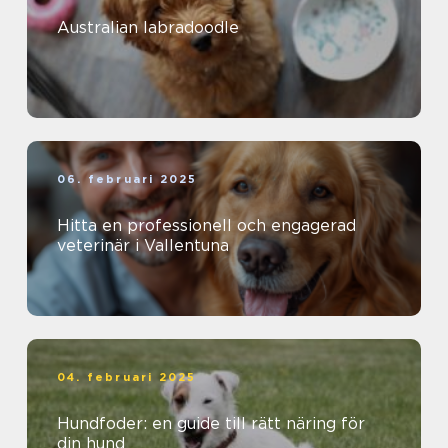
Australian labradoodle
06. februari 2025
Hitta en professionell och engagerad
veterinär i Vallentuna
04. februari 2025
Hundfoder: en guide till rätt näring för
din hund