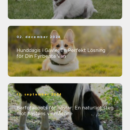
02. december 2024
Hunddagis i Gävle: En Perfekt Lösning
för Din Fyrbenta Vän
12. september 2024
Barfotaboots för hästar: En naturligt steg
mot hästens välmående