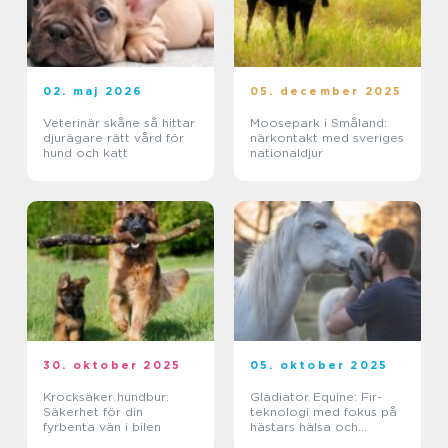
02. maj 2026
05. december 2025
Veterinär skåne så hittar
Moosepark i Småland:
djurägare rätt vård för
närkontakt med sveriges
hund och katt
nationaldjur
30. oktober 2025
05. oktober 2025
Krocksäker hundbur:
Gladiator Equine: Fir-
Säkerhet för din
teknologi med fokus på
fyrbenta vän i bilen
hästars hälsa och
välbefinnande