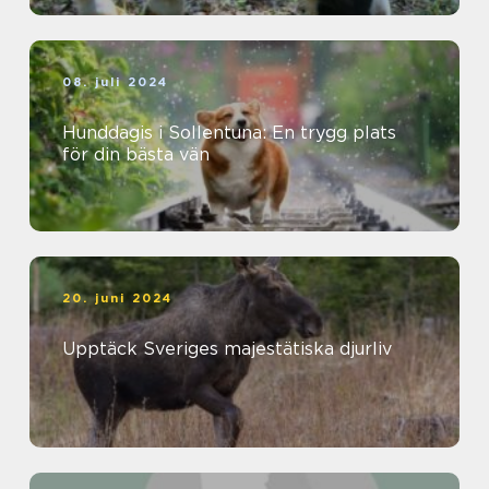
08. juli 2024
Hunddagis i Sollentuna: En trygg plats
för din bästa vän
20. juni 2024
Upptäck Sveriges majestätiska djurliv