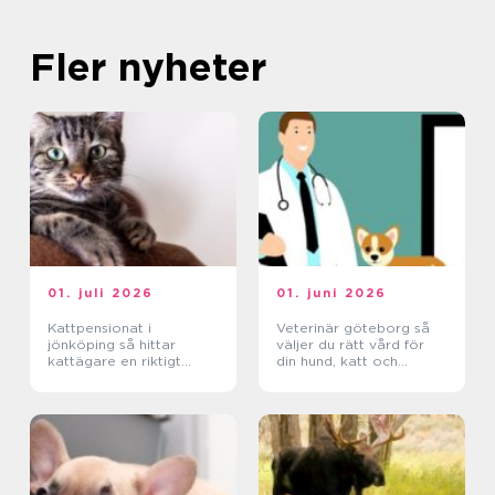
Fler nyheter
01. juli 2026
01. juni 2026
Kattpensionat i
Veterinär göteborg så
jönköping så hittar
väljer du rätt vård för
kattägare en riktigt
din hund, katt och
trygg plats
smådjur