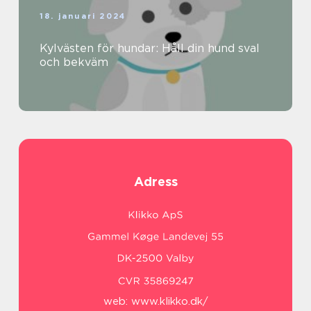
18. januari 2024
Kylvästen för hundar: Håll din hund sval
och bekväm
Adress
web:
www.klikko.dk/