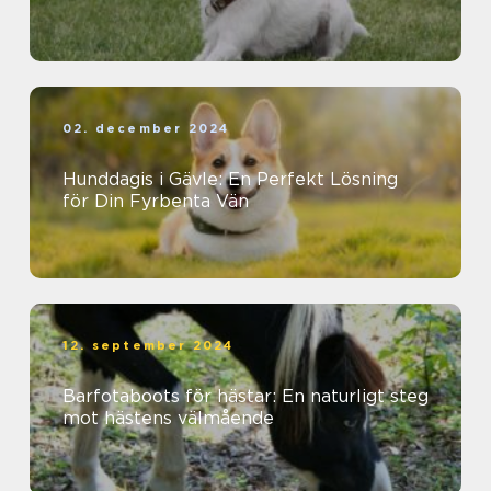
02. december 2024
Hunddagis i Gävle: En Perfekt Lösning
för Din Fyrbenta Vän
12. september 2024
Barfotaboots för hästar: En naturligt steg
mot hästens välmående