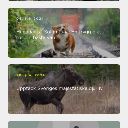
08. juli 2024
Hunddagis i Sollentuna: En trygg plats
för din bästa vän
20. juni 2024
Upptäck Sveriges majestätiska djurliv