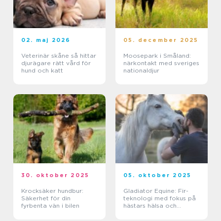
02. maj 2026
05. december 2025
Veterinär skåne så hittar
Moosepark i Småland:
djurägare rätt vård för
närkontakt med sveriges
hund och katt
nationaldjur
30. oktober 2025
05. oktober 2025
Krocksäker hundbur:
Gladiator Equine: Fir-
Säkerhet för din
teknologi med fokus på
fyrbenta vän i bilen
hästars hälsa och
välbefinnande