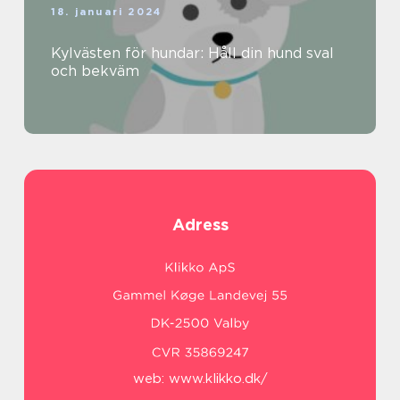
18. januari 2024
Kylvästen för hundar: Håll din hund sval
och bekväm
Adress
web:
www.klikko.dk/