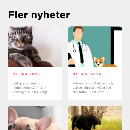
Fler nyheter
01. juli 2026
01. juni 2026
Kattpensionat i
Veterinär göteborg så
jönköping så hittar
väljer du rätt vård för
kattägare en riktigt
din hund, katt och
trygg plats
smådjur