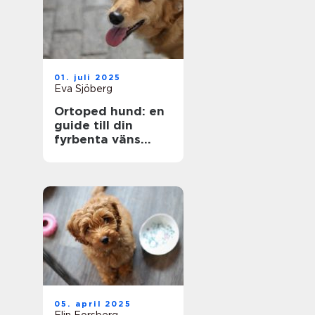
01. juli 2025
Eva Sjöberg
Ortoped hund: en
guide till din
fyrbenta väns
hälsa
05. april 2025