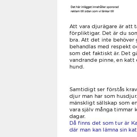
Att vara djurägare är att t
förpliktigar. Det är du so
bra. Att det inte behöver
behandlas med respekt oc
som det faktiskt är. Det g
vandrande pinne, en katt 
hu
Samtidigt ser förstås kra
djur man har som husdjur
mänskligt sällskap som en 
vara själv många timmar k
da
Då finns det som tur är K
där man kan lämna sin kat
.