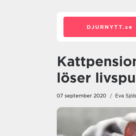
DJURNYTT.
se
Kattpensionat i Stockholm
löser livspu
07 september 2020
Eva Sjö