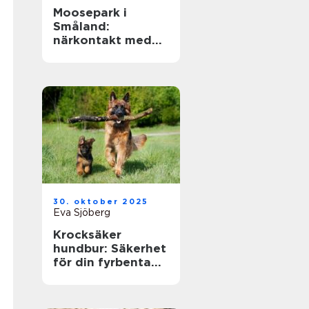
Moosepark i
Småland:
närkontakt med
sveriges
nationaldjur
30. oktober 2025
Eva Sjöberg
Krocksäker
hundbur: Säkerhet
för din fyrbenta
vän i bilen