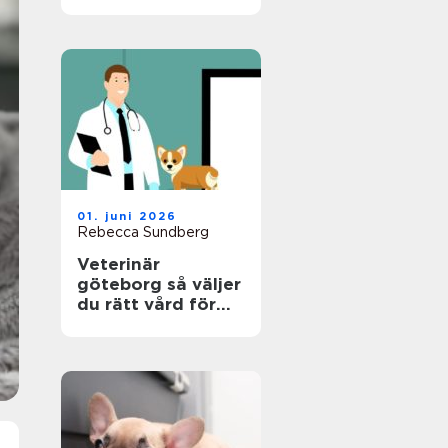
en riktigt trygg
plats
01. juni 2026
Rebecca Sundberg
Veterinär
göteborg så väljer
du rätt vård för
din hund, katt och
smådjur