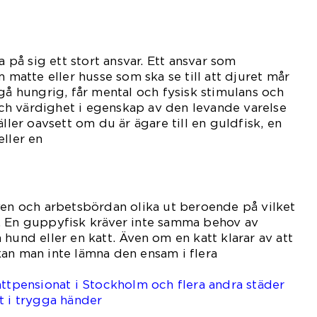
a på sig ett stort ansvar. Ett ansvar som
m matte eller husse som ska se till att djuret mår
 gå hungrig, får mental och fysisk stimulans och
h värdighet i egenskap av den levande varelse
äller oavsett om du är ägare till en guldfisk, en
eller en
nd.
ven och arbetsbördan olika ut beroende på vilket
. En guppyfisk kräver inte samma behov av
hund eller en katt. Även om en katt klarar av att
an man inte lämna den ensam i flera
gar.
attpensionat i Stockholm och flera andra städer
t i trygga händer