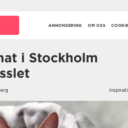
ANNONSERING
OM OSS
COOKI
sslet
berg
Inspirat