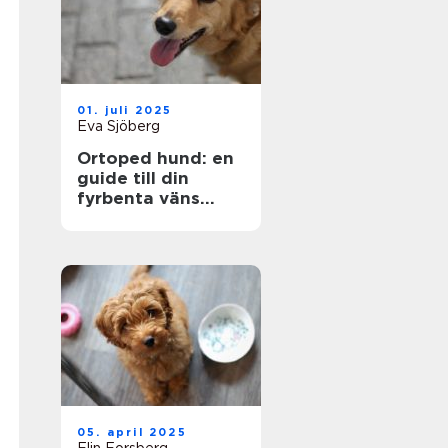
01. juli 2025
Eva Sjöberg
Ortoped hund: en
guide till din
fyrbenta väns
hälsa
05. april 2025