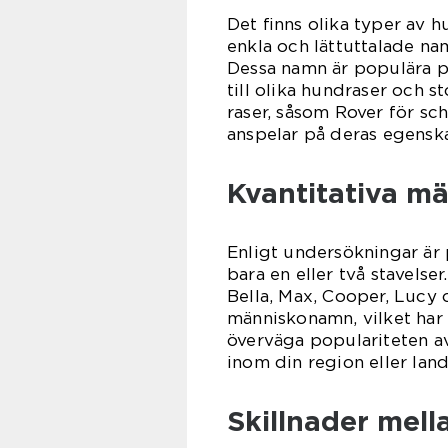
Det ﬁnns olika typer av h
enkla och lättuttalade na
Dessa namn är populära p
till olika hundraser och s
raser, såsom Rover för sch
anspelar på deras egenska
Kvantitativa m
Enligt undersökningar är
bara en eller två stavels
Bella, Max, Cooper, Lucy 
människonamn, vilket har b
överväga populariteten a
inom din region eller land
Skillnader mel