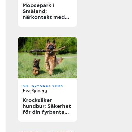
Moosepark i
Småland:
närkontakt med
sveriges
nationaldjur
30. oktober 2025
Eva Sjöberg
Krocksäker
hundbur: Säkerhet
för din fyrbenta
vän i bilen