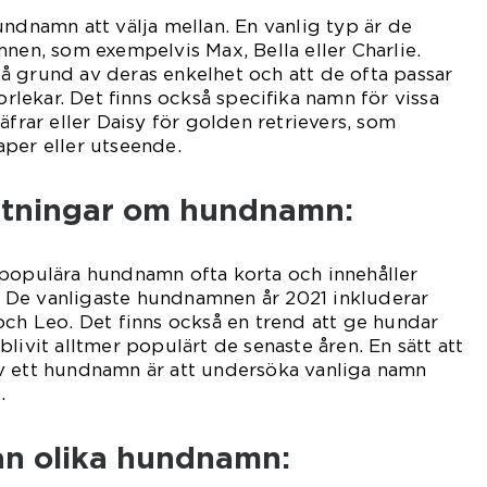
undnamn att välja mellan. En vanlig typ är de
mnen, som exempelvis Max, Bella eller Charlie.
å grund av deras enkelhet och att de ofta passar
torlekar. Det ﬁnns också speciﬁka namn för vissa
äfrar eller Daisy för golden retrievers, som
per eller utseende.
ätningar om hundnamn:
 populära hundnamn ofta korta och innehåller
er. De vanligaste hundnamnen år 2021 inkluderar
och Leo. Det finns också en trend att ge hundar
livit alltmer populärt de senaste åren. En sätt att
v ett hundnamn är att undersöka vanliga namn
.
lan olika hundnamn: