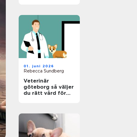
en riktigt trygg
plats
01. juni 2026
Rebecca Sundberg
Veterinär
göteborg så väljer
du rätt vård för
din hund, katt och
smådjur