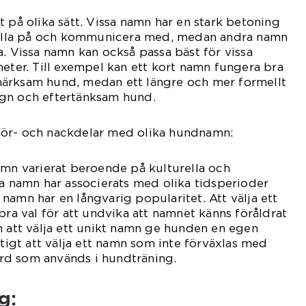
t på olika sätt. Vissa namn har en stark betoning
 kalla på och kommunicera med, medan andra namn
a. Vissa namn kan också passa bäst för vissa
heter. Till exempel kan ett kort namn fungera bra
ärksam hund, medan ett längre och mer formellt
gn och eftertänksam hund.
för- och nackdelar med olika hundnamn:
amn varierat beroende på kulturella och
sa namn har associerats med olika tidsperioder
namn har en långvarig popularitet. Att välja ett
bra val för att undvika att namnet känns föråldrat
n att välja ett unikt namn ge hunden en egen
ktigt att välja ett namn som inte förväxlas med
rd som används i hundträning.
g: