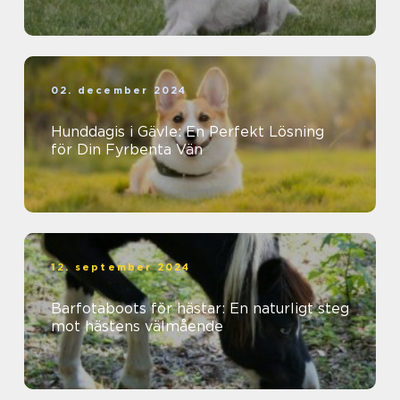
02. december 2024
Hunddagis i Gävle: En Perfekt Lösning
för Din Fyrbenta Vän
12. september 2024
Barfotaboots för hästar: En naturligt steg
mot hästens välmående