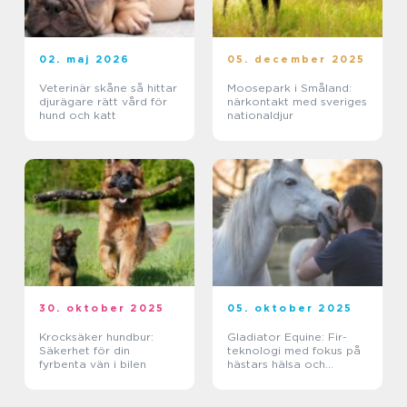
02. maj 2026
05. december 2025
Veterinär skåne så hittar
Moosepark i Småland:
djurägare rätt vård för
närkontakt med sveriges
hund och katt
nationaldjur
30. oktober 2025
05. oktober 2025
Krocksäker hundbur:
Gladiator Equine: Fir-
Säkerhet för din
teknologi med fokus på
fyrbenta vän i bilen
hästars hälsa och
välbefinnande