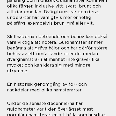
pälsfärg och mönster. Guldhamster kommer i
olika färger, inklusive vitt, svart, brunt och
allt där emellan. Dvärghamstrar och deras
underarter har vanligtvis mer enhetlig
pälsfärg, exempelvis brun, grå eller vit.
Skillnaderna i beteende och behov kan också
vara viktiga att notera. Guldhamster är mer
benägna att gräva hålor och har därför större
behov av ett omfattande boende, medan
dvärghamstrar i allmänhet inte gräver lika
mycket och kan klara sig med mindre
utrymme.
En historisk genomgång av för- och
nackdelar med olika hamsterarter
Under de senaste decennierna har
guldhamster varit den överlägset mest
populära hamsterarten att hålla som husdjur,