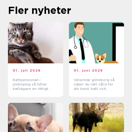
Fler nyheter
01. juli 2026
01. juni 2026
Kattpensionat i
Veterinär göteborg så
jönköping så hittar
väljer du rätt vård för
kattägare en riktigt
din hund, katt och
trygg plats
smådjur