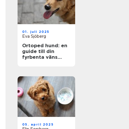
01. juli 2025
Eva Sjöberg
Ortoped hund: en
guide till din
fyrbenta väns
hälsa
05. april 2025