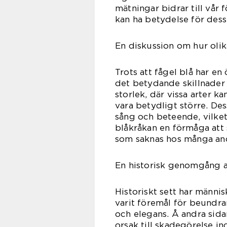
mätningar bidrar till vår 
kan ha betydelse för des
En diskussion om hur olika
Trots att fågel blå har e
det betydande skillnader m
storlek, där vissa arter
vara betydligt större. De
sång och beteende, vilket 
blåkråkan en förmåga att 
som saknas hos många andr
En historisk genomgång a
Historiskt sett har männis
varit föremål för beundra
och elegans. Å andra sida
orsak till skadegörelse in