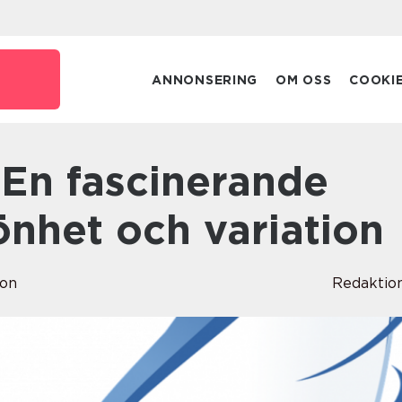
ANNONSERING
OM OSS
COOKI
önhet och variation
son
Redaktio