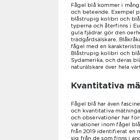
Fågel blå kommer i många 
och beteende. Exempel på
blåstrupig kolibri och bl
typerna och återfinns i E
gula fjädrar gör den oerh
trädgårdsälskare. Blåkråka
fågel med en karakteristi
Blåstrupig kolibri och blå
Sydamerika, och deras bl
naturälskare över hela vär
Kvantitativa mä
Fågel blå har även fasciner
och kvantitativa mätning
och observationer har for
variationer inom fågel blå
från 2019 identifierat en 
sig från de som finns i an