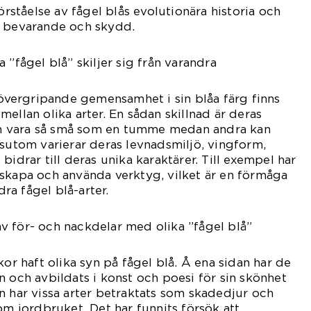
förståelse av fågel blås evolutionära historia och
s bevarande och skydd.
 ”fågel blå” skiljer sig från varandra
n övergripande gemensamhet i sin blåa färg finns
ellan olika arter. En sådan skillnad är deras
 kan vara så små som en tumme medan andra kan
ssutom varierar deras levnadsmiljö, vingform,
bidrar till deras unika karaktärer. Till exempel har
skapa och använda verktyg, vilket är en förmåga
a fågel blå-arter.
v för- och nackdelar med olika ”fågel blå”
kor haft olika syn på fågel blå. Å ena sidan har de
n och avbildats i konst och poesi för sin skönhet
n har vissa arter betraktats som skadedjur och
om jordbruket. Det har funnits försök att