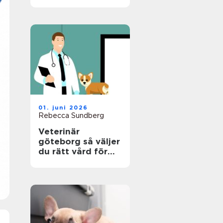
en riktigt trygg
plats
01. juni 2026
Rebecca Sundberg
Veterinär
göteborg så väljer
du rätt vård för
din hund, katt och
smådjur