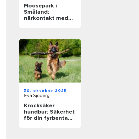
Moosepark i
Småland:
närkontakt med
sveriges
nationaldjur
30. oktober 2025
Eva Sjöberg
Krocksäker
hundbur: Säkerhet
för din fyrbenta
vän i bilen