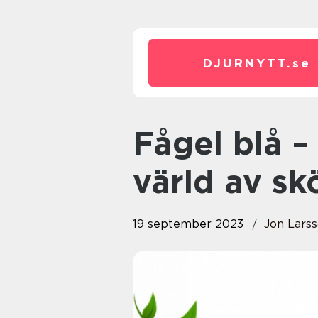
DJURNYTT.
se
Fågel blå – En fascinerande
värld av sk
19 september 2023
Jon Lars