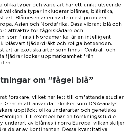
olika typer och varje art har ett unikt utseende
 välkända typer inkluderar blåmes, blåkråka,
åstjärt. Blåmesen är en av de mest populära
uropa, Asien och Nordafrika. Dess vibrant blå och
ört attraktiv för fågelskådare och
n, som finns i Nordamerika, är en intelligent
sk blåsvart fjäderdräkt och roliga beteenden.
stjärt är exotiska arter som finns i Central- och
åa fjädrar lockar uppmärksamhet från
lden.
tningar om ”fågel blå”
at forskare, vilket har lett till omfattande studier
ar. Genom att använda tekniker som DNA-analys
skare upptäckt olika underarter och genetiska
-familjen. Till exempel har en forskningsstudie
ny underart av blåmes i norra Europa, vilken skiljer
dra delar av kontinenten. Dessa kvantitativa