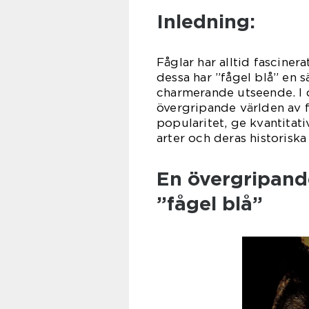
Inledning:
Fåglar har alltid fascine
dessa har ”fågel blå” en s
charmerande utseende. I d
övergripande världen av f
popularitet, ge kvantitati
arter och deras historiska
En övergripande
”fågel blå”