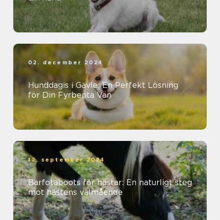
02. december 2024
Hunddagis i Gävle: En Perfekt Lösning
för Din Fyrbenta Vän
12. september 2024
Barfotaboots för hästar: En naturligt steg
mot hästens välmående