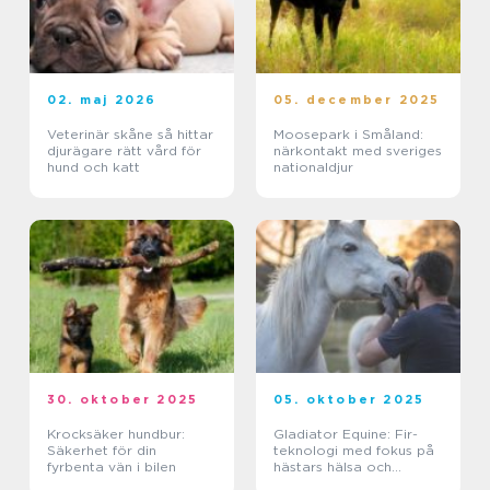
02. maj 2026
05. december 2025
Veterinär skåne så hittar
Moosepark i Småland:
djurägare rätt vård för
närkontakt med sveriges
hund och katt
nationaldjur
30. oktober 2025
05. oktober 2025
Krocksäker hundbur:
Gladiator Equine: Fir-
Säkerhet för din
teknologi med fokus på
fyrbenta vän i bilen
hästars hälsa och
välbefinnande