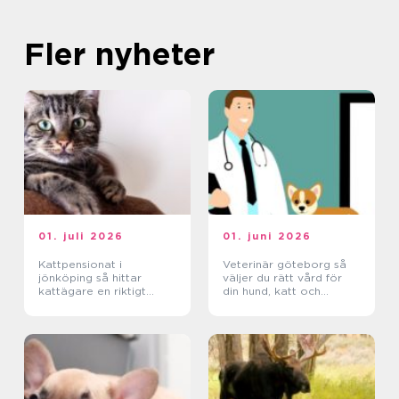
Fler nyheter
01. juli 2026
01. juni 2026
Kattpensionat i
Veterinär göteborg så
jönköping så hittar
väljer du rätt vård för
kattägare en riktigt
din hund, katt och
trygg plats
smådjur