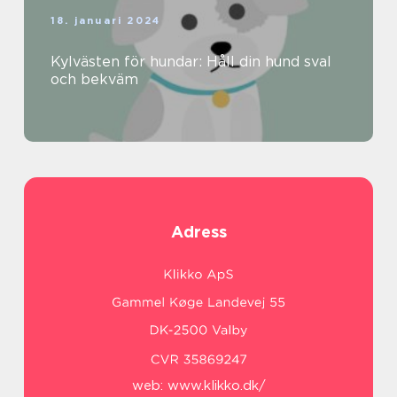
18. januari 2024
Kylvästen för hundar: Håll din hund sval
och bekväm
Adress
web:
www.klikko.dk/