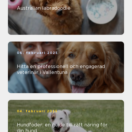
Australian labradoodle
06. februari 2025
Hitta en professionell och engagerad
veterinär i Vallentuna
04. februari 2025
Hundfoder: en guide till rätt näring för
din hund