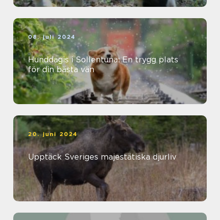
08. juli 2024
Hunddagis i Sollentuna: En trygg plats
för din bästa vän
20. juni 2024
Upptäck Sveriges majestätiska djurliv