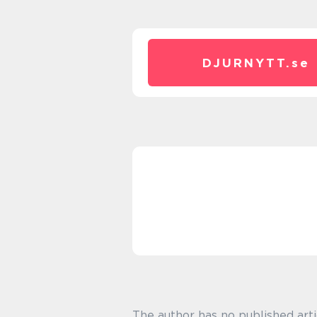
DJURNYTT.
se
The author has no published arti