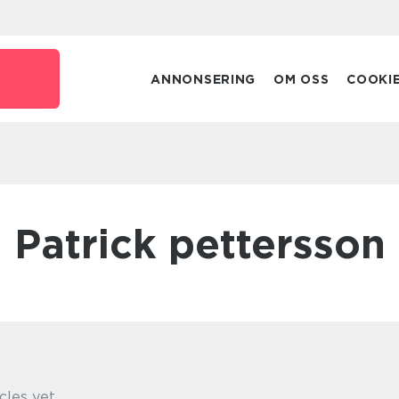
ANNONSERING
OM OSS
COOKI
patrick pettersson
cles yet