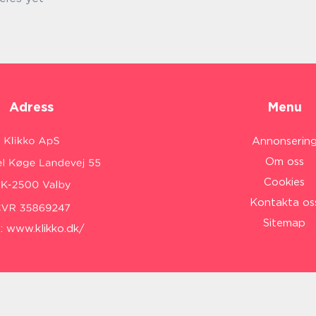
Adress
Menu
Annonserin
Om oss
Cookies
Kontakta os
Sitemap
:
www.klikko.dk/